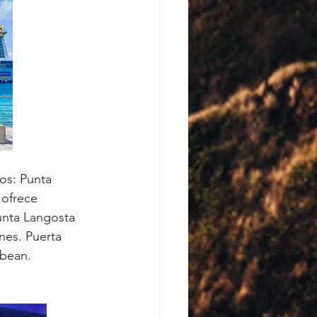
os: Punta 
 ofrece 
unta Langosta 
nes. Puerta 
bbean. 