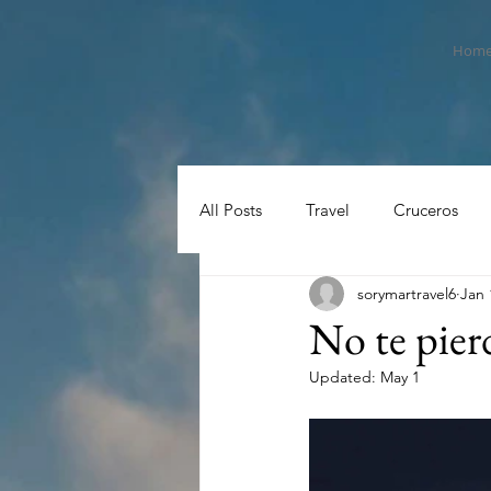
Hom
All Posts
Travel
Cruceros
sorymartravel6
Jan 
No te pierd
Updated:
May 1