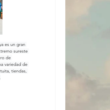
a es un gran 
xtremo sureste 
ro de 
na variedad de 
uita, tiendas, 
.